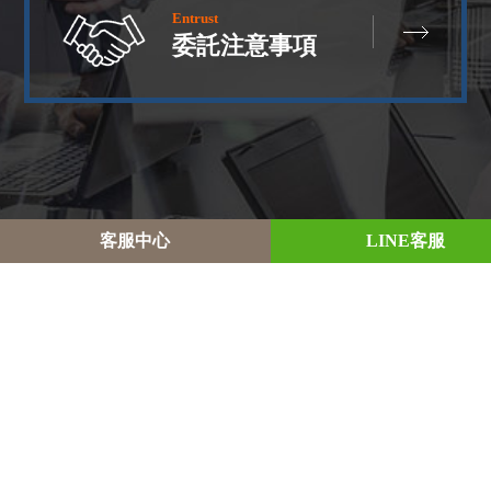
Entrust
委託注意事項
客
服
中
心
L
I
N
E
客
服