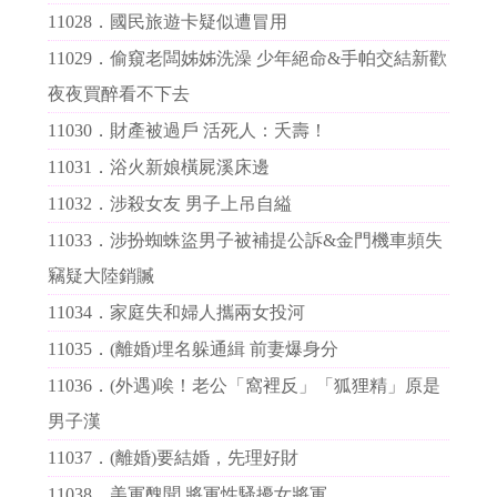
11028．
國民旅遊卡疑似遭冒用
11029．
偷窺老闆姊姊洗澡 少年絕命&手帕交結新歡
夜夜買醉看不下去
11030．
財產被過戶 活死人：夭壽！
11031．
浴火新娘橫屍溪床邊
11032．
涉殺女友 男子上吊自縊
11033．
涉扮蜘蛛盜男子被補提公訴&金門機車頻失
竊疑大陸銷贓
11034．
家庭失和婦人攜兩女投河
11035．
(離婚)埋名躲通緝 前妻爆身分
11036．
(外遇)唉！老公「窩裡反」「狐狸精」原是
男子漢
11037．
(離婚)要結婚，先理好財
11038．
美軍醜聞 將軍性騷擾女將軍