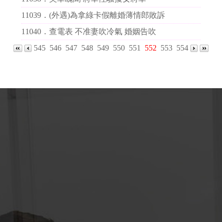
11039．
(外遇)為拿綠卡假離婚薄情郎敗訴
11040．
查電表 不准妻吹冷氣 婚姻告吹
545
546
547
548
549
550
551
552
553
554