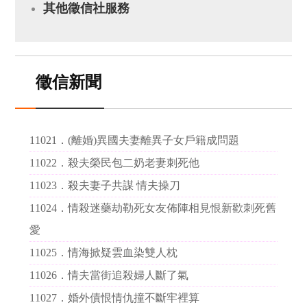
其他徵信社服務
徵信新聞
11021．
(離婚)異國夫妻離異子女戶籍成問題
11022．
殺夫榮民包二奶老妻刺死他
11023．
殺夫妻子共謀 情夫操刀
11024．
情殺迷藥劫勒死女友佈陣相見恨新歡刺死舊
愛
11025．
情海掀疑雲血染雙人枕
11026．
情夫當街追殺婦人斷了氣
11027．
婚外債恨情仇撞不斷牢裡算