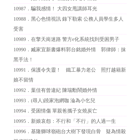
10987．
騙我感情！ 大四女甩講師耳光
10988．
黑心色情視訊 錄下勒索 公務人員學生多人
受害
10989．
在擎天崗迷路 警方e化系統找到受困男子
10990．
臧家宜新書爆料郭台銘婚外情 郭律師：抹
黑手法！
10991．
保護令失靈！ 鐵工暴力老公 照打越籍新
娘不留情
10992．
葉佳有曾違紀 陳瑞勳鬧婚外情
10993．
(尋人)蹺家泡網咖 淪為小乞兒
10994．
受困情傷 單親爸攜子女燒炭亡
10995．
新娘哀怨：不行和「不行」的人過一生
10996．
基隆獅球嶺砲台大樹下發現白骨 疑為情殺