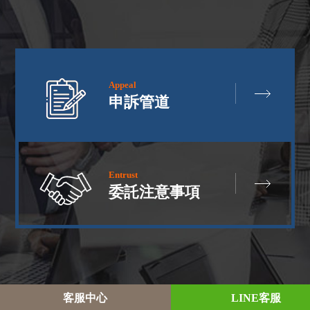
Appeal
申訴管道
Entrust
委託注意事項
客
服
中
心
L
I
N
E
客
服