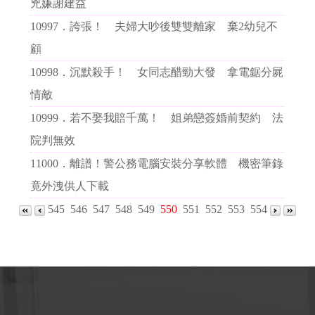
兇嫌謝建益
10997．
誇張！ 夫婦大吵後雙雙離家 棄2幼兒不
顧
10998．
沉默殺手！ 女同志醋勁大發 拿電鋸分屍
情敵
10999．
若不娶我賠千萬！ 姐弟戀簽婚前契約 法
院判無效
11000．
離譜！警公務電腦安裝分享軟體 機密筆錄
竟外洩供人下載
545
546
547
548
549
550
551
552
553
554