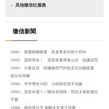
其他徵信社服務
徵信新聞
10981．
新園鄉桶屍案 死者男友判刑十四年
10982．
謀財害命！ 迷昏前妻推落山谷 凶嫌認罪
10983．
分產反目 阿嬤被拒門外怒丟石頭砸破窗
孫女告阿嬤
10984．
半年嘿休30回 少婦卻告情夫強姦
10985．
首富外遇？／陳崇美律師：郭請太座殺價分
手費
10986．
婚外情分手 偷刪女友電子情書