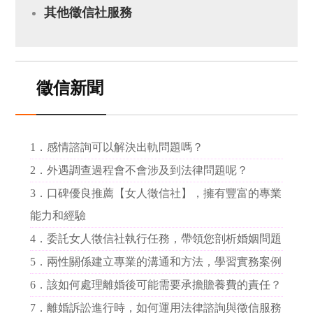
其他徵信社服務
徵信新聞
1．
感情諮詢可以解決出軌問題嗎？
2．
外遇調查過程會不會涉及到法律問題呢？
3．
口碑優良推薦【女人徵信社】，擁有豐富的專業
能力和經驗
4．
委託女人徵信社執行任務，帶領您剖析婚姻問題
5．
兩性關係建立專業的溝通和方法，學習實務案例
6．
該如何處理離婚後可能需要承擔贍養費的責任？
7．
離婚訴訟進行時，如何運用法律諮詢與徵信服務