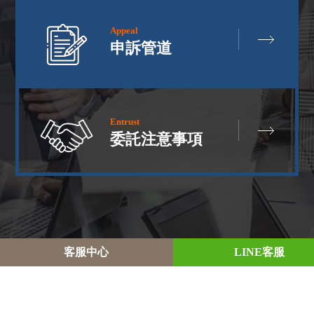
Appeal
申訴管道
Entrust
委託注意事項
客
服
中
心
L
I
N
E
客
服