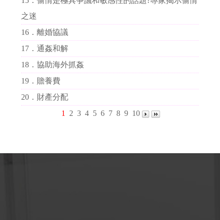
15．
偷情是極具爭議和敏感性的話題?專家揭示偷情
之迷
16．
離婚協議
17．
通姦和解
18．
協助海外抓姦
19．
贍養費
20．
財產分配
1
2
3
4
5
6
7
8
9
10