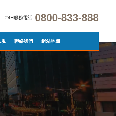
0800-833-888
24H服務電話
法規
聯絡我們
網站地圖