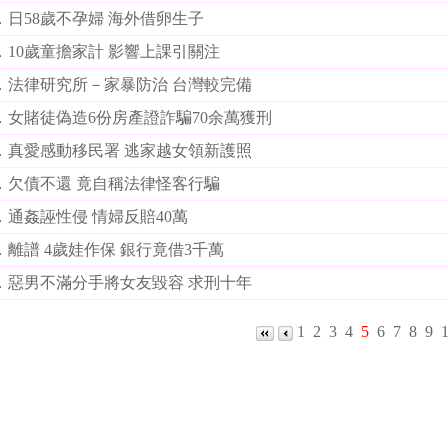
．
日58歲不孕婦 海外借卵生子
．
10歲童擔家計 影響上課引關注
．
法律研究所－家暴防治 台灣較完備
．
女賭徒偽造6份房產證詐騙70余萬獲刑
．
真愛感動移民署 逃家越女領新護照
．
欠債不還 竟自稱法律怪客行騙
．
通姦誣性侵 情婦反賠40萬
．
離譜 4歲娃作保 銀行竟借3千萬
．
惡男不滿分手將女友毀容 求刑十年
1
2
3
4
5
6
7
8
9