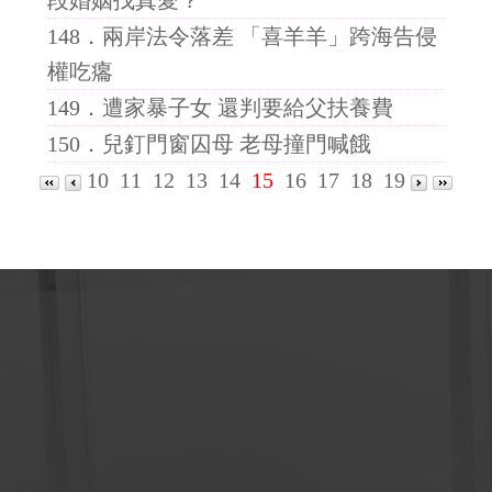
段婚姻找真愛？
148．
兩岸法令落差 「喜羊羊」跨海告侵
權吃癟
149．
遭家暴子女 還判要給父扶養費
150．
兒釘門窗囚母 老母撞門喊餓
10
11
12
13
14
15
16
17
18
19