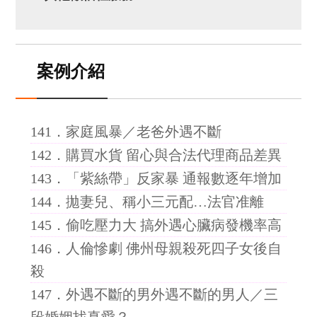
案例介紹
141．
家庭風暴／老爸外遇不斷
142．
購買水貨 留心與合法代理商品差異
143．
「紫絲帶」反家暴 通報數逐年增加
144．
拋妻兒、稱小三元配…法官准離
145．
偷吃壓力大 搞外遇心臟病發機率高
146．
人倫慘劇 佛州母親殺死四子女後自
殺
147．
外遇不斷的男外遇不斷的男人／三