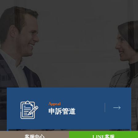
Appeal
申訴管道
客
服
中
心
L
I
N
E
客
服