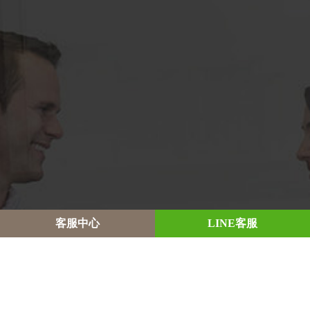
客
服
中
心
L
I
N
E
客
服