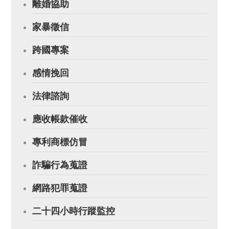
離婚協助
家暴徵信
跨國專案
感情挽回
法律諮詢
應收帳款催收
專利商標仿冒
詐騙行為蒐證
網路犯罪蒐證
二十四小時行蹤監控