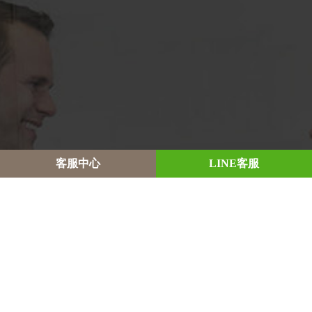
客
服
中
心
L
I
N
E
客
服