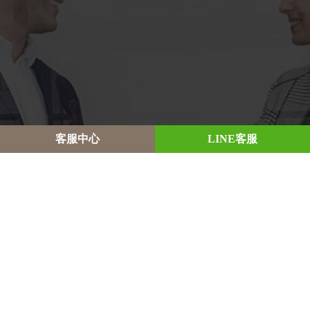
客
服
中
心
L
I
N
E
客
服
Appeal
申訴管道
Entrust
委託注意事項