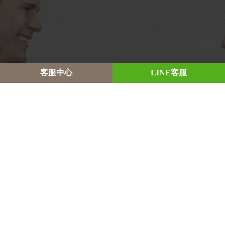
客
服
中
心
L
I
N
E
客
服
Appeal
申訴管道