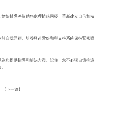
和婚姻輔導將幫助您處理情緒困擾，重新建立自信和積
注於自我照顧、培養興趣愛好和與支持系統保持緊密聯
以為您提供指導和解決方案。記住，您不必獨自懷抱這
來。
 【
下一篇
】