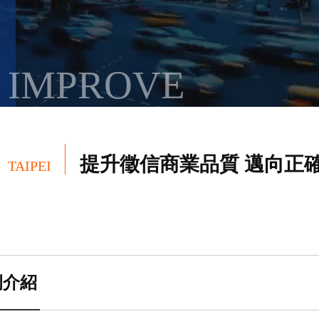
IMPROVE
QUALITY
提升徵信商業品質 邁向正
TAIPEI
案例介紹
│
相關法規
例介紹