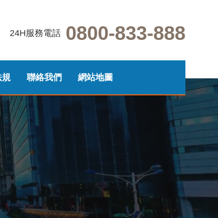
0800-833-888
24H服務電話
法規
聯絡我們
網站地圖