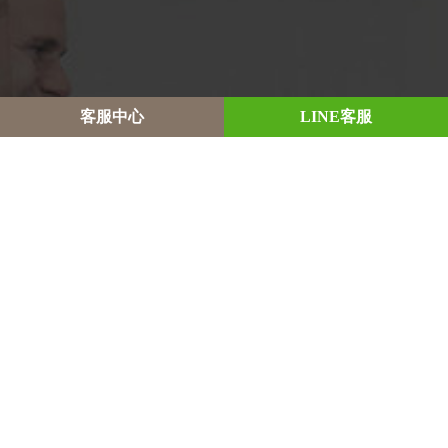
客
服
中
心
L
I
N
E
客
服