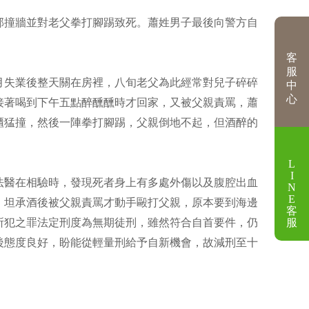
部撞牆並對老父拳打腳踢致死。蕭姓男子最後向警方自
客
服
月失業後整天關在房裡，八旬老父為此經常對兒子碎碎
中
心
接著喝到下午五點醉醺醺時才回家，又被父親責罵，蕭
櫃猛撞，然後一陣拳打腳踢，父親倒地不起，但酒醉的
L
I
法醫在相驗時，發現死者身上有多處外傷以及腹腔出血
N
E
，坦承酒後被父親責罵才動手毆打父親，原本要到海邊
客
服
所犯之罪法定刑度為無期徒刑，雖然符合自首要件，仍
後態度良好，盼能從輕量刑給予自新機會，故減刑至十