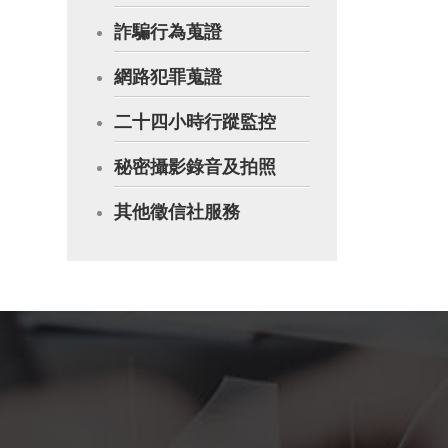
詐騙行為蒐證
網路犯罪蒐證
二十四小時行蹤監控
秘密攝影錄音及拍照
其他徵信社服務