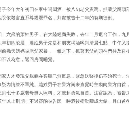
男子今年大年初四在家中喝悶酒，被八旬老父責罵，抓著父親頭
地院依殺害直系尊親屬罪名，判處被告十二年的有期徒刑。
四十六歲的蕭姓男子，在大陸經商失敗，去年二月返台工作，九
大年初四凌晨，蕭姓男子先是和朋友喝酒喝到清晨七點，中午又
到前幾天媽媽被老父家暴，一氣之下，抓著老父的頭往門柱及鞋
卻不以為意，返回房間睡覺。
間家人才發現父親躺在客廳已無氣息，緊急送醫後仍不治死亡。
懷疑內情並不單純。蕭姓男子在警方尚未查覺時主動向警方自首
想到七十多歲老母無人照料，才鼓起勇氣自首。法官認為，被告
五年以上刑期；不過審酌被告因一時酒後衝動躊成大錯，且自首
。