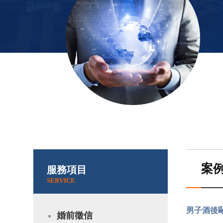
協會簡介
│
服務項目
│
公會會員
│
入會專區
│
委託注意
│
申訴管道
│
徵信新聞
│
案
服務項目
SERVICE
男子酒後
婚前徵信