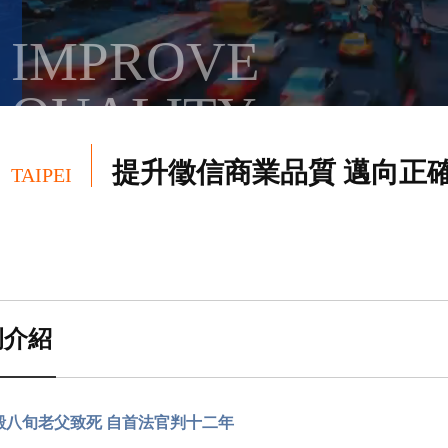
IMPROVE
QUALITY
提升徵信商業品質 邁向正
TAIPEI
案例介紹
│
相關法規
例介紹
毆八旬老父致死 自首法官判十二年