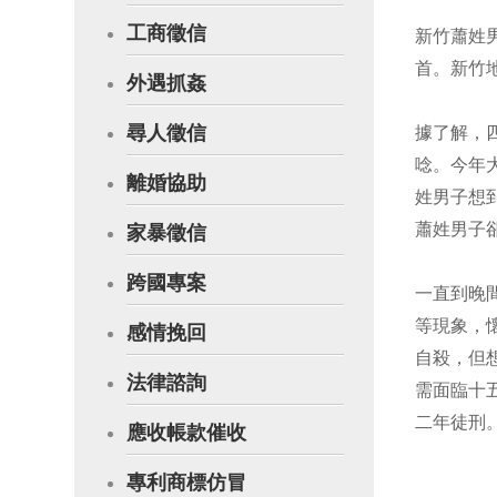
工商徵信
新竹蕭姓
首。新竹
外遇抓姦
尋人徵信
據了解，
唸。今年
離婚協助
姓男子想
蕭姓男子
家暴徵信
跨國專案
一直到晚
等現象，
感情挽回
自殺，但
法律諮詢
需面臨十
二年徒刑
應收帳款催收
專利商標仿冒